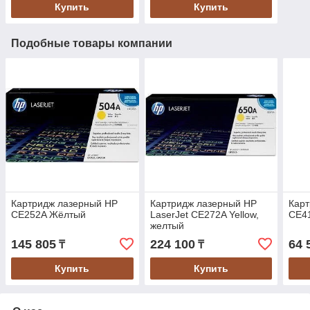
Купить
Купить
Подобные товары компании
Картридж лазерный HP
Картридж лазерный HP
Кар
CE252A Жёлтый
LaserJet CE272A Yellow,
CE4
желтый
145 805
224 100
64 
₸
₸
Купить
Купить