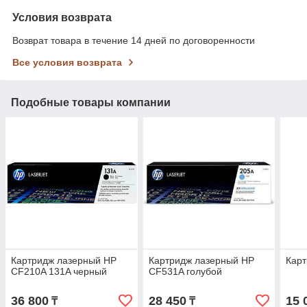
Условия возврата
Возврат товара в течение 14 дней по договоренности
Все условия возврата
Подобные товары компании
Картридж лазерный HP
Картридж лазерный HP
Кар
CF210A 131A черный
CF531A голубой
36 800
28 450
15 
₸
₸