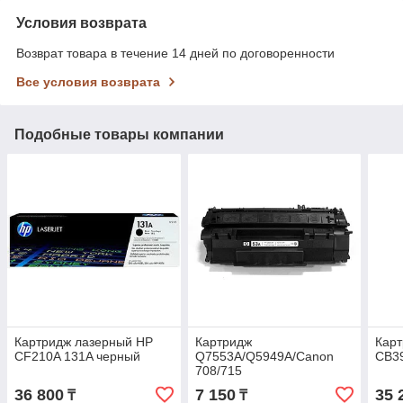
Условия возврата
Возврат товара в течение 14 дней по договоренности
Все условия возврата
Подобные товары компании
Картридж лазерный HP
Картридж
Кар
CF210A 131A черный
Q7553A/Q5949A/Canon
CB3
708/715
36 800
7 150
35 
₸
₸