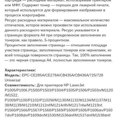
или МФУ. Содержит тонер — порошок для лазерной печати,
который используется для формирования изображения в
процессе ксерографии.
Ресурс расходных материалов — максимальное количество
отпечатков, которое можно произвести при использовании
данного расходного материала. Ресурс указывается в
страницах формата А4 при определенном заполнении их
тонером, как правило, 5-процентном.
Процентное заполнение страницы — отношение площади
участков страницы, заполненных тонером или чернилами, ко
всей площади поверхности страницы. Так, 100% заполнение
— это черная страница А4, полностью заполненная тонером.
Характеристики:
Модель:
EPC-CE285A/CE278A/CB435A/CB436A/725/728
Universal
Совместимость:
Для принтеров HP LaserJet
P1005/P1006,P1500/P1503/P1504/P1505/P1506/P1503n/M1120
/M1522,
P1009/P1100/P1102/P1102W/M1130/M1132/M1134/M1137/M11
38/M1139/M1210/M1212nf/M1214nfh/M1217nfw/M1219nf,
P1560/P1566/P1567/P1568/P1569/P1600/P1606/P1606dn/P160
7dn/P1608dn/P1609dn/M1530/M1536dnf/M1537dnf/M1538dnf/