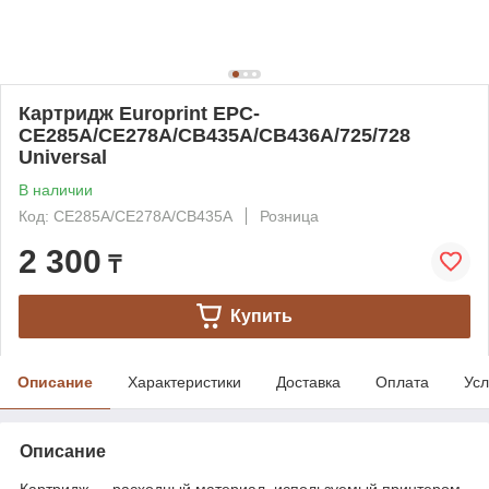
Картридж Europrint EPC-
CE285A/CE278A/CB435A/CB436A/725/728
Universal
В наличии
Код: CE285A/CE278A/CB435A
Розница
2 300
₸
Купить
Описание
Характеристики
Доставка
Оплата
Усл
Описание
Картридж — расходный материал, используемый принтером