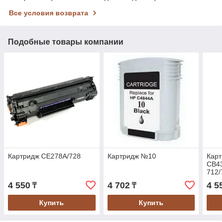
Все условия возврата
Подобные товары компании
Картридж CE278A/728
Картридж №10
Кар
CB4
712/
4 550
4 702
4 5
₸
₸
Купить
Купить