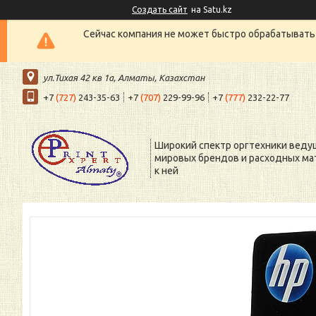
Создать сайт
на Satu.kz
Сейчас компания не может быстро обрабатывать 
ул.Тихая 42 кв 1a, Алматы, Казахстан
+7
(727)
243-35-63
+7
(707)
229-99-96
+7
(777)
232-22-77
Широкий спектр оргтехники веду
мировых брендов и расходных ма
к ней