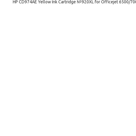
HP CD974AE Yellow Ink Cartridge №920XL for Officejet 6500/7000,