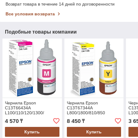
Возврат товара в течение 14 дней по договоренности
Все условия возврата
Подобные товары компании
Чернила Epson
Чернила Epson
Чер
C13T66434A
C13T67344A
C13
L100/110/120/1300/
L800/1800/810/850
L100
желтый
4 570
8 450
3 6
₸
₸
Купить
Купить