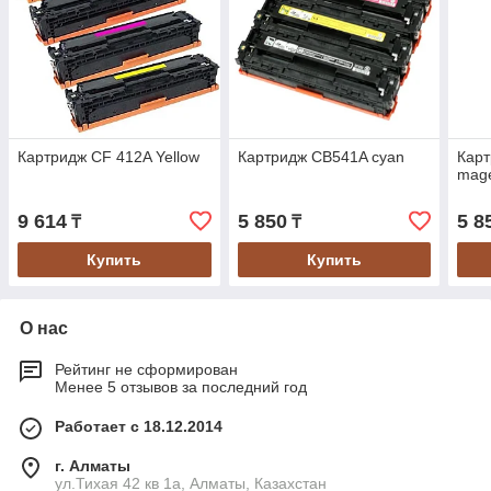
Картридж CF 412A Yellow
Картридж CB541A cyan
Кар
mag
9 614
5 850
5 8
₸
₸
Купить
Купить
О нас
Рейтинг не сформирован
Менее 5 отзывов за последний год
Работает с 18.12.2014
г. Алматы
ул.Тихая 42 кв 1a, Алматы, Казахстан