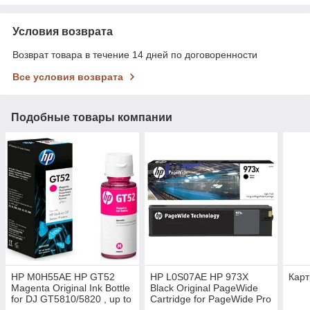
Условия возврата
Возврат товара в течение 14 дней по договоренности
Все условия возврата
Подобные товары компании
HP M0H55AE HP GT52
HP L0S07AE HP 973X
Карт
Magenta Original Ink Bottle
Black Original PageWide
for DJ GT5810/5820 , up to
Cartridge for PageWide Pro