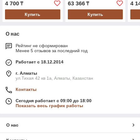
8000 pages ;
452/477 MFP, up to 10000
4 700
63 366
4 1
₸
₸
pages HP 973X
Купить
Купить
О нас
Рейтинг не сформирован
Менее 5 отзывов за последний год
Работает с 18.12.2014
г. Алматы
ул.Тихая 42 кв 1a, Алматы, Казахстан
Контакты
Сегодня работает с 09:00 до 18:00
Показать весь график работы
О нас