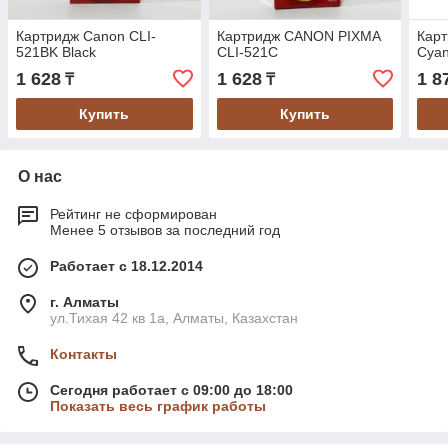
Картридж Canon CLI-
Картридж CANON PIXMA
Карт
521BK Black
CLI-521C
Cya
1 628
1 628
1 8
₸
₸
Купить
Купить
О нас
Рейтинг не сформирован
Менее 5 отзывов за последний год
Работает с 18.12.2014
г. Алматы
ул.Тихая 42 кв 1a, Алматы, Казахстан
Контакты
Сегодня работает с 09:00 до 18:00
Показать весь график работы