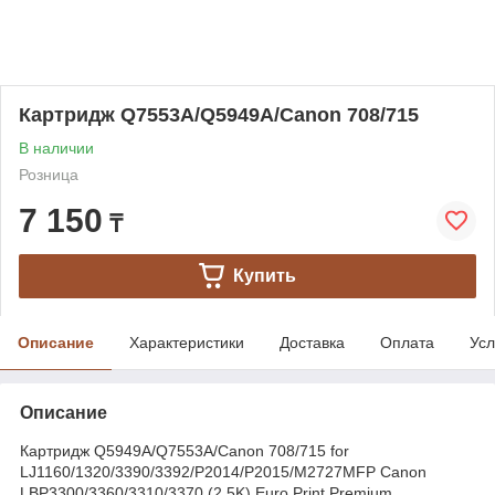
Картридж Q7553A/Q5949A/Canon 708/715
В наличии
Розница
7 150
₸
Купить
Описание
Характеристики
Доставка
Оплата
Усл
Описание
Картридж Q5949A/Q7553A/Canon 708/715 for
LJ1160/1320/3390/3392/P2014/P2015/M2727MFP Canon
LBP3300/3360/3310/3370 (2.5K) Euro Print Premium