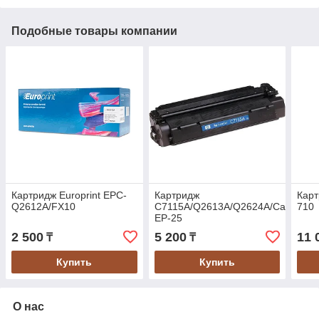
Подобные товары компании
Картридж Europrint EPC-
Картридж
Кар
Q2612A/FX10
C7115A/Q2613A/Q2624A/Canon
710
EP-25
2 500
5 200
11 
₸
₸
Купить
Купить
О нас