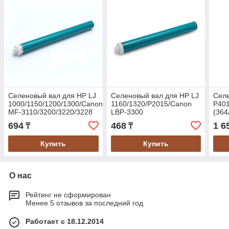
Селеновый вал для HP LJ
Селеновый вал для HP LJ
Селе
1000/1150/1200/1300/Canon
1160/1320/P2015/Canon
P40
MF-3110/3200/3220/3228
LBP-3300
(364
Golden Green
694
468
1 6
₸
₸
Купить
Купить
О нас
Рейтинг не сформирован
Менее 5 отзывов за последний год
Работает с 18.12.2014