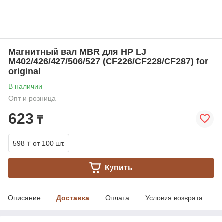
Магнитный вал MBR для HP LJ
M402/426/427/506/527 (CF226/CF228/CF287) for
original
В наличии
Опт и розница
623
₸
598 ₸
от 100 шт.
Купить
Описание
Доставка
Оплата
Условия возврата