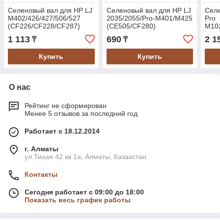
Селеновый вал для HP LJ
Селеновый вал для HP LJ
Селе
M402/426/427/506/527
2035/2055/Pro-M401/M425
Pro
(CF226/CF228/CF287)
(CE505/CF280)
M10
Golden Green
(CF2
1 113
690
2 1
₸
₸
Купить
Купить
О нас
Рейтинг не сформирован
Менее 5 отзывов за последний год
Работает с 18.12.2014
г. Алматы
ул.Тихая 42 кв 1a, Алматы, Казахстан
Контакты
Сегодня работает с 09:00 до 18:00
Показать весь график работы