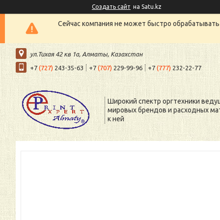
Создать сайт
на Satu.kz
Сейчас компания не может быстро обрабатывать 
ул.Тихая 42 кв 1a, Алматы, Казахстан
+7
(727)
243-35-63
+7
(707)
229-99-96
+7
(777)
232-22-77
Широкий спектр оргтехники веду
мировых брендов и расходных ма
к ней