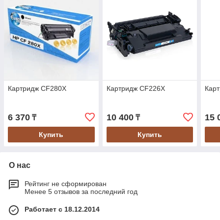
Картридж CF280X
Картридж CF226X
Кар
6 370
10 400
15 
₸
₸
Купить
Купить
О нас
Рейтинг не сформирован
Менее 5 отзывов за последний год
Работает с 18.12.2014