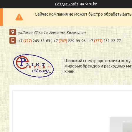
Создать сайт
на Satu.kz
Сейчас компания не может быстро обрабатывать 
ул.Тихая 42 кв 1a, Алматы, Казахстан
+7
(727)
243-35-63
+7
(707)
229-99-96
+7
(777)
232-22-77
Широкий спектр оргтехники веду
мировых брендов и расходных ма
к ней