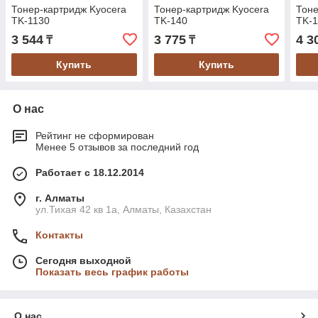
Тонер-картридж Kyocera
Тонер-картридж Kyocera
Тоне
TK-1130
TK-140
TK-
3 544
3 775
4 3
₸
₸
Купить
Купить
О нас
Рейтинг не сформирован
Менее 5 отзывов за последний год
Работает с 18.12.2014
г. Алматы
ул.Тихая 42 кв 1a, Алматы, Казахстан
Контакты
Сегодня выходной
Показать весь график работы
О нас