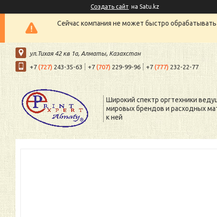
Создать сайт
на Satu.kz
Сейчас компания не может быстро обрабатывать 
ул.Тихая 42 кв 1a, Алматы, Казахстан
+7
(727)
243-35-63
+7
(707)
229-99-96
+7
(777)
232-22-77
Широкий спектр оргтехники веду
мировых брендов и расходных ма
к ней