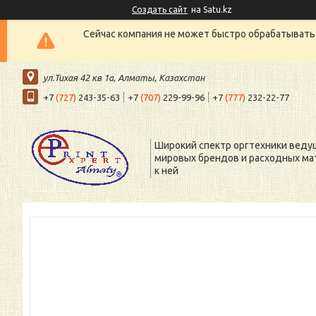
Создать сайт
на Satu.kz
Сейчас компания не может быстро обрабатывать 
ул.Тихая 42 кв 1a, Алматы, Казахстан
+7
(727)
243-35-63
+7
(707)
229-99-96
+7
(777)
232-22-77
Широкий спектр оргтехники веду
мировых брендов и расходных ма
к ней