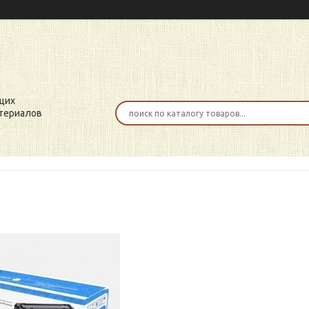
щих
териалов