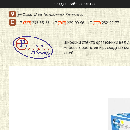
Создать сайт
на Satu.kz
ул.Тихая 42 кв 1a, Алматы, Казахстан
+7
(727)
243-35-63
+7
(707)
229-99-96
+7
(777)
232-22-77
Широкий спектр оргтехники веду
мировых брендов и расходных ма
к ней