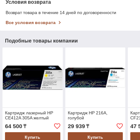
Условия возврата
Возврат товара в течение 14 дней по договоренности
Все условия возврата
Подобные товары компании
Картридж лазерный HP
Картридж HP 216A,
Кар
CE412A 305A желтый
голубой
CF2
64 500
29 939
47 
₸
₸
Купить
Купить