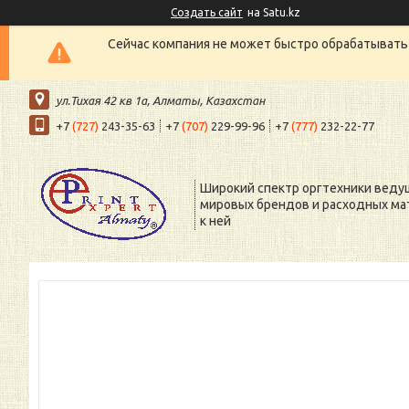
Создать сайт
на Satu.kz
Сейчас компания не может быстро обрабатывать 
ул.Тихая 42 кв 1a, Алматы, Казахстан
+7
(727)
243-35-63
+7
(707)
229-99-96
+7
(777)
232-22-77
Широкий спектр оргтехники веду
мировых брендов и расходных ма
к ней