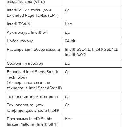
ввода/вывода (VT-d)
Intel® VT-x с таблицами
Да
Extended Page Tables (EPT)
Intel® TSX-NI
Нет
Архитектура Intel® 64
Да
Набор команд
64-bit
Расширения набора команд
Intel® SSE4.1, Intel® SSE4.2,
Intel® AVX2
Состояния простоя
Да
Enhanced Intel SpeedStep®
Да
Technology
(Усовершенствованная
технология Intel SpeedStep®)
Технологии термоконтроля
Да
Технология защиты
Да
конфиденциальности Intel®
Программа Intel® Stable
Нет
Image Platform (Intel® SIPP)