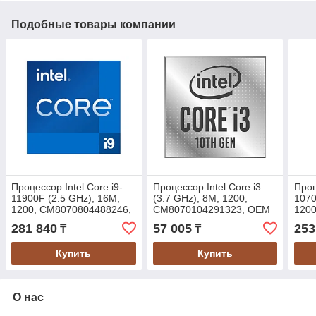
Подобные товары компании
Процессор Intel Core i9-
Процессор Intel Core i3
Проц
11900F (2.5 GHz), 16M,
(3.7 GHz), 8M, 1200,
1070
1200, CM8070804488246,
CM8070104291323, OEM
120
OEM
OE
281 840
57 005
253
₸
₸
Купить
Купить
О нас