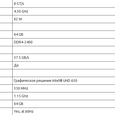
8 GT/s
4.30 GHz
62 W
64 GB
DDR4-2400
37.5 GB/s
Да
Графическое решение Intel® UHD 630
350 MHz
1.15 GHz
64 GB
Yes, at 60Hz