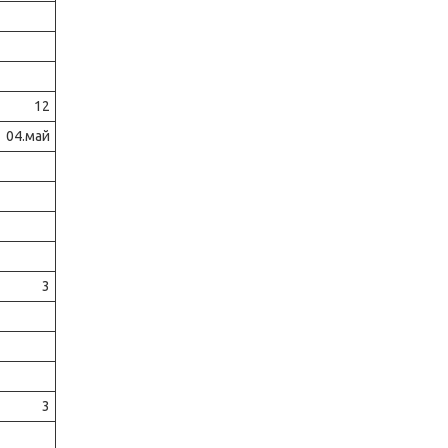
12
04.май
3
3