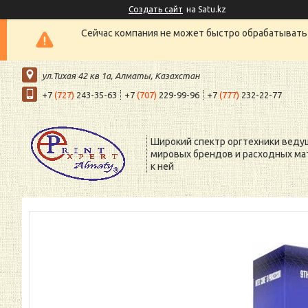
Создать сайт
на Satu.kz
Сейчас компания не может быстро обрабатывать 
ул.Тихая 42 кв 1a, Алматы, Казахстан
+7
(727)
243-35-63
+7
(707)
229-99-96
+7
(777)
232-22-77
Широкий спектр оргтехники веду
мировых брендов и расходных ма
к ней