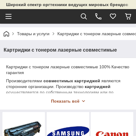
Широкий спектр оргтехники ведущих мировых брендов и р
Товары и услуги
Картриджи с тонером лазерные совме
Картриджи с тонером лазерные совместимые
Картриджи с тонером лазерные совместимые 100% Качество
гарантия
Производителями
совместимых картриджей
являются
сторонние организации. Производство
картриджей
осуществляется по собственным технологиям или по
технологиям, купленным у вендоров.
Цены на
Показать всё
совместимые картриджи
значительно ниже цен на
оригинальную продукцию. Качество отпечатков полученных с
помощью таких картриджей практически не отличается от
оригинальных картриджей, а вот ресурс использования
совместимых картриджей
может быть выше, чем у
оригинальных картриджей
.