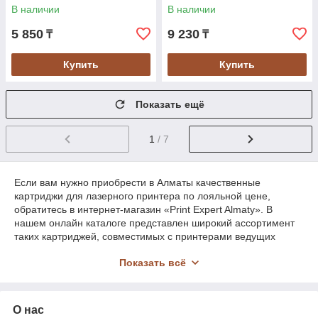
В наличии
В наличии
5 850
9 230
₸
₸
Купить
Купить
Показать ещё
1
/ 7
Если вам нужно приобрести в Алматы качественные
картриджи для лазерного принтера по лояльной цене,
обратитесь в интернет-магазин «Print Expert Almaty». В
нашем онлайн каталоге представлен широкий ассортимент
таких картриджей, совместимых с принтерами ведущих
мировых производителей. Они практически не уступают
Показать всё
качеством оригиналу, однако стоят в разы дешевле. Мы
гарантируем высокий сервис обслуживания, индивидуальный
подход и оперативность исполнения заказов. Доставка
транспортными компаниями производится в любой регион в
О нас
Казахстане.