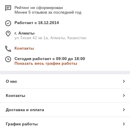
Рейтинг не сформирован
Менее 5 отзывов за последний год
Особенности и ассортимент наших
картриджей с тонером
Работает с 18.12.2014
Конструкция лазерного картриджа с тонером для принтера
г. Алматы
состоит из фотобарабана и тонерного отсека. Печатают
ул.Тихая 42 кв 1a, Алматы, Казахстан
данные расходные материалы сухим порошком с красящим
Контакты
пигментом. Под действием высокой температуры порошок
вдавливается в бумагу валиком, что обеспечивает его
Сегодня работает с 09:00 до 18:00
стойкое изображение. Такая заправка, в отличие от жидкой,
Показать весь график работы
не пересыхает.
Мы предлагаем вашему вниманию большой ассортимент
высококачественных картриджей с тонером, который
О нас
систематически обновляется и дополняется новыми
моделями. При необходимости, наши квалифицированные
специалисты помогут подобрать оптимальное устройство и
Контакты
ответят на все интересующие вас вопросы. Такие картриджи
являются универсальными и будут совместимы с
Доставка и оплата
принтерами:
HP;
График работы
Samsung;