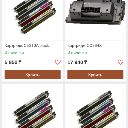
Картридж CE310A black
Картридж CC364X
В наличии
В наличии
5 850
17 940
₸
₸
Купить
Купить