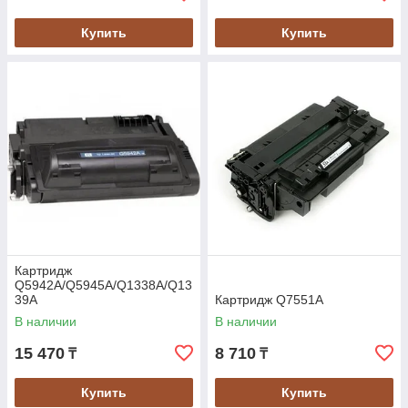
Купить
Купить
Картридж
Q5942A/Q5945A/Q1338A/Q13
39A
Картридж Q7551A
В наличии
В наличии
15 470
8 710
₸
₸
Купить
Купить