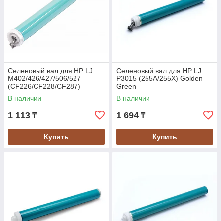
Селеновый вал для HP LJ
Селеновый вал для HP LJ
M402/426/427/506/527
P3015 (255А/255Х) Golden
(CF226/CF228/CF287)
Green
Golden Green
В наличии
В наличии
1 113
1 694
₸
₸
Купить
Купить