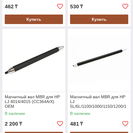
462
530
₸
₸
Купить
Купить
Магнитный вал MBR для HP
Магнитный вал MBR для HP
LJ 4014/4015 (CC364A/X)
LJ
OEM
5L/6L/1100/1000/1150/1200/1
300/Canon LBP-
В наличии
В наличии
800/810/1120/MF-
3110/3200/3220/3228 (EP-2
2 200
481
₸
₸