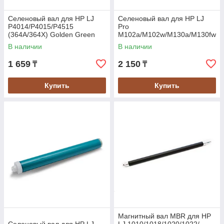
Селеновый вал для HP LJ
Селеновый вал для HP LJ
P4014/P4015/P4515
Pro
(364A/364X) Golden Green
M102a/M102w/M130a/M130fw
/M130nw (CF219A) Golden
В наличии
В наличии
Green
1 659
2 150
₸
₸
Купить
Купить
Магнитный вал MBR для HP