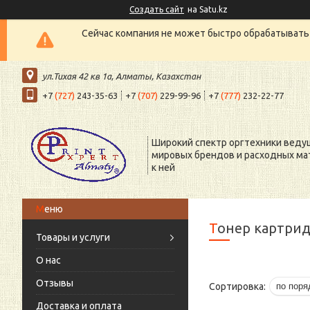
Создать сайт
на Satu.kz
Сейчас компания не может быстро обрабатывать 
ул.Тихая 42 кв 1a, Алматы, Казахстан
+7
(727)
243-35-63
+7
(707)
229-99-96
+7
(777)
232-22-77
Широкий спектр оргтехники веду
мировых брендов и расходных ма
к ней
Тонер картри
Товары и услуги
О нас
Отзывы
Доставка и оплата